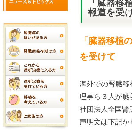
「臓器移
報道を受
「臓器移植
を受けて
海外での腎臓移
理事ら３人が臓
社団法人全国腎
声明文は下記か